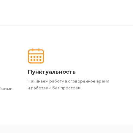
Пунктуальность
Начинаем работу в оговоренное время
и работаем без простоев.
обными