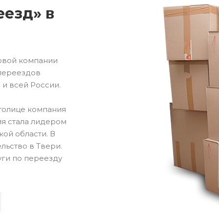
езд» в
овой компании
 переездов
 и всей России.
столице компания
ия стала лидером
ой области. В
льство в Твери.
уги по переезду