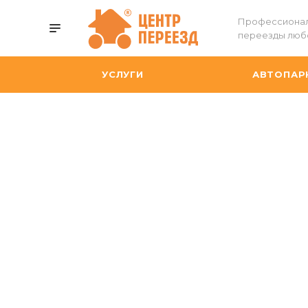
Профессиона
переезды люб
УСЛУГИ
АВТОПАР