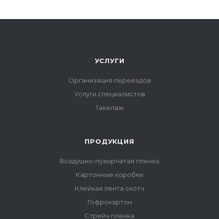
УСЛУГИ
Организация переездов
Услуги специалистов
Такелаж
ПРОДУКЦИЯ
Воздушно-пузырчатая пленка
Картонные коробки
Клейкая лента скотч
Гофрокартон
Стрейч пленка