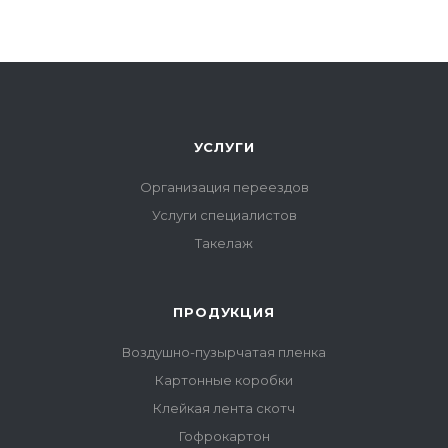
УСЛУГИ
Организация переездов
Услуги специалистов
Такелаж
ПРОДУКЦИЯ
Воздушно-пузырчатая пленка
Картонные коробки
Клейкая лента скотч
Гофрокартон