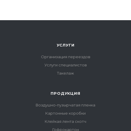
УСЛУГИ
Организация переездов
Услуги специалистов
Такелаж
ПРОДУКЦИЯ
Воздушно-пузырчатая пленка
Картонные коробки
Клейкая лента скотч
Гофрокартон