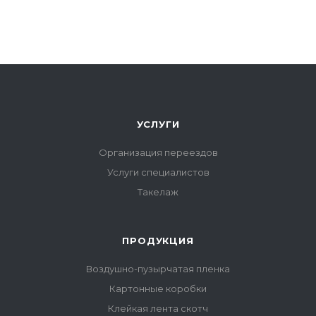
УСЛУГИ
Организация переездов
Услуги специалистов
Такелаж
ПРОДУКЦИЯ
Воздушно-пузырчатая пленка
Картонные коробки
Клейкая лента скотч