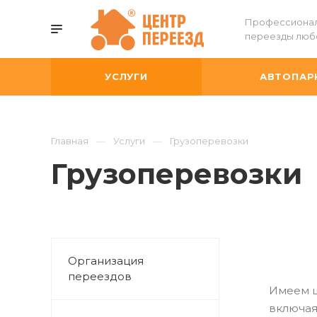
Профессиона
переезды люб
УСЛУГИ
АВТОПАР
Главная
Услуги
Грузоперевозки
Грузоперевозки
Организация
переездов
Имеем ш
включая