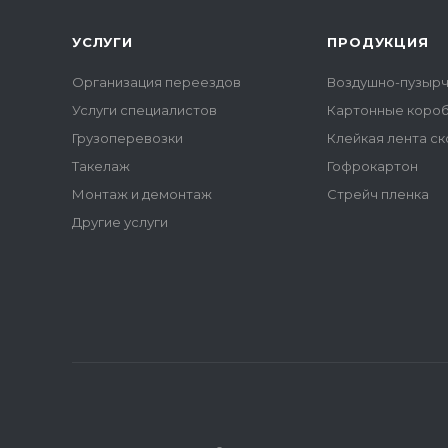
УСЛУГИ
ПРОДУКЦИЯ
Организация переездов
Воздушно-пузырч
Услуги специалистов
Картонные коро
Грузоперевозки
Клейкая лента ск
Такелаж
Гофрокартон
Монтаж и демонтаж
Стрейч пленка
Другие услуги